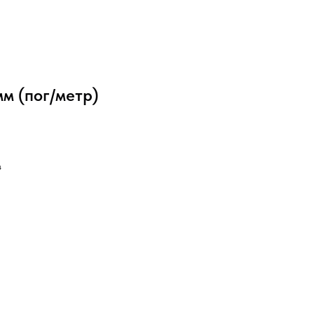
м (пог/метр)
в