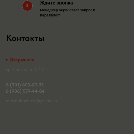
Ждите звонка
5
Менеджер обработает запрос и
перезвонит
Контакты
г. Дзержинск
пр. Ленина, д. 117 К
8 (901) 800-87-93
8 (906) 579-44-84
metallobaza-dz@yandex.ru